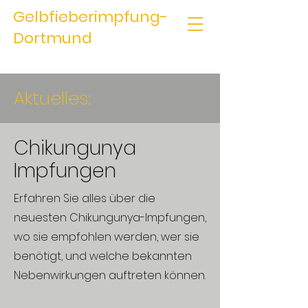
Gelbfieberimpfung-
Dortmund
Aktuelles:
Chikungunya
Impfungen
Erfahren Sie alles über die
neuesten Chikungunya-Impfungen,
wo sie empfohlen werden, wer sie
benötigt, und welche bekannten
Nebenwirkungen auftreten können.